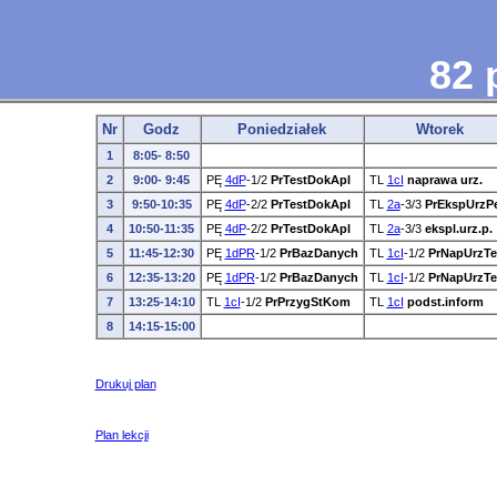
82 
Nr
Godz
Poniedziałek
Wtorek
1
8:05- 8:50
2
9:00- 9:45
PĘ
4dP
-1/2
PrTestDokApl
TL
1cI
naprawa urz.
3
9:50-10:35
PĘ
4dP
-2/2
PrTestDokApl
TL
2a
-3/3
PrEkspUrzP
4
10:50-11:35
PĘ
4dP
-2/2
PrTestDokApl
TL
2a
-3/3
ekspl.urz.p.
5
11:45-12:30
PĘ
1dPR
-1/2
PrBazDanych
TL
1cI
-1/2
PrNapUrzTe
6
12:35-13:20
PĘ
1dPR
-1/2
PrBazDanych
TL
1cI
-1/2
PrNapUrzTe
7
13:25-14:10
TL
1cI
-1/2
PrPrzygStKom
TL
1cI
podst.inform
8
14:15-15:00
Drukuj plan
Plan lekcji