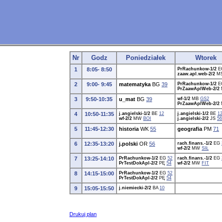
Nr
Godz
Poniedziałek
Wtorek
1
8:05- 8:50
PrRachunkow-1/2
E
zaaw.apl.web-2/2
M
2
9:00- 9:45
matematyka
BG
39
PrRachunkow-1/2
E
PrZaawAplWeb-2/2
3
9:50-10:35
u_mat
BG
39
wf-1/2
MB
GS2
PrZaawAplWeb-2/2
4
10:50-11:35
j.angielski-1/2
BE
12
j.angielski-1/2
BE
1
wf-2/2
MW
BOI
j.angielski-2/2
JS
56
5
11:45-12:30
historia
WK
55
geografia
PM
71
6
12:35-13:20
j.polski
OR
56
rach.finans.-1/2
EG
wf-2/2
MW
SIŁ
7
13:25-14:10
PrRachunkow-1/2
EG
52
rach.finans.-1/2
EG
PrTestDokApl-2/2
PĘ
54
wf-2/2
MW
FIT
8
14:15-15:00
PrRachunkow-1/2
EG
52
PrTestDokApl-2/2
PĘ
54
9
15:05-15:50
j.niemiecki-2/2
BA
10
Drukuj plan